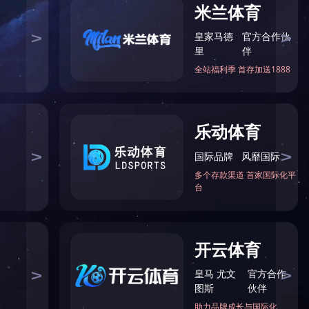
天堰微信
天堰微博